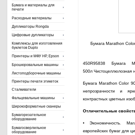
Бумага и материалы для
печати
Расходные материалы
Дупликаторы Rongda
Цифровые дупликаторы
Бумага Marathon Color
Комплексы для изготовления
буклетов Duplo
Принтеры и МФУ HP, Epson
450R95838 Бумага
M
Брошюровальные машины
500л
Чистоцеллюлозная н
Листоподборочные машины
Принтеры печати этикеток
Бумага
Marathon Color 9
Сталкиватели
непрозрачности и ярк
Фальцевальные машины
контрастных цветных изо
Широкоформатные сканеры
Отличительные свойств
Бумагорезательное
оборудование
• Экономичность. Ma
Бумагосверлильное
европейских бумаг для ци
оборудование