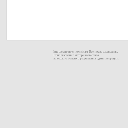
http://concurrent.tomsk.ru Все права защищены.
Использование материалов сайта
возможно только с разрешения администрации.