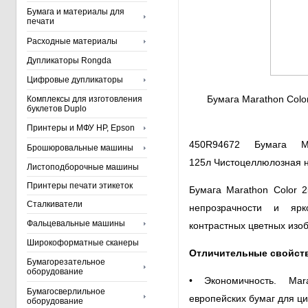
Бумага и материалы для
печати
Расходные материалы
Дупликаторы Rongda
Цифровые дупликаторы
Бумага Marathon Color
Комплексы для изготовления
буклетов Duplo
Принтеры и МФУ HP, Epson
450R94672 Бумага
M
Брошюровальные машины
125л
Чистоцеллюлозная н
Листоподборочные машины
Принтеры печати этикеток
Бумага
Marathon Color 
Сталкиватели
непрозрачности и ярк
Фальцевальные машины
контрастных цветных изо
Широкоформатные сканеры
Отличительные свойств
Бумагорезательное
оборудование
• Экономичность. Ma
Бумагосверлильное
европейских бумаг для ци
оборудование