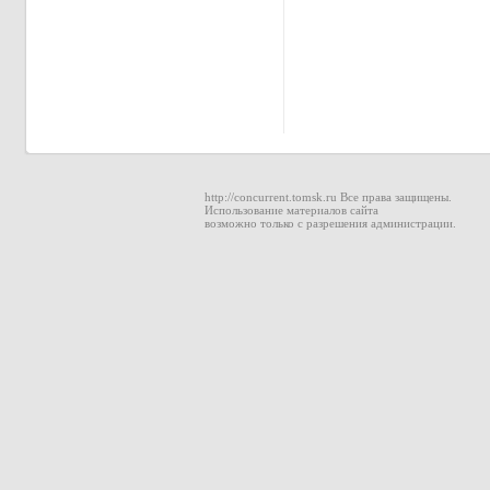
http://concurrent.tomsk.ru Все права защищены.
Использование материалов сайта
возможно только с разрешения администрации.