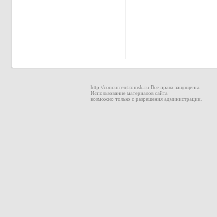
http://concurrent.tomsk.ru Все права защищены.
Использование материалов сайта
возможно только с разрешения администрации.