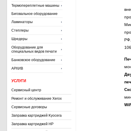
Термопереплетные машины
вне
Биговальное оборудование
пр
Ламинаторы
Ми
Степлеры
про
Шредеры
РФ
10
Оборудование для
специальных видов печати
Пе
Банковское оборудование
мо
АРХИВ
Дв
УСЛУГИ
печ
Ск
Сервисный центр
ми
Ремонт и обслуживание Xerox
WiF
Сервисные договоры
Заправка картриджей Kyocera
Заправка картриджей HP