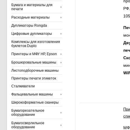
про
Бумага и материалы для
РФ
печати
10
Расходные материалы
Дупликаторы Rongda
Пе
Цифровые дупликаторы
мо
Комплексы для изготовления
Дв
буклетов Duplo
печ
Принтеры и МФУ HP, Epson
Ск
Брошюровальные машины
ми
Листоподборочные машины
WiF
Принтеры печати этикеток
Сталкиватели
Фальцевальные машины
Широкоформатные сканеры
При
Бумагорезательное
оборудование
спи
Бумагосверлильное
оборудование
МФ