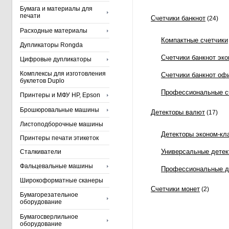
Бумага и материалы для
печати
Счетчики банкнот
(24)
Расходные материалы
Компактные счетчики
Дупликаторы Rongda
Счетчики банкнот эк
Цифровые дупликаторы
Комплексы для изготовления
Счетчики банкнот оф
буклетов Duplo
Профессиональные сч
Принтеры и МФУ HP, Epson
Брошюровальные машины
Детекторы валют
(17)
Листоподборочные машины
Детекторы эконом-кл
Принтеры печати этикеток
Универсальные детек
Сталкиватели
Фальцевальные машины
Профессиональные д
Широкоформатные сканеры
Счетчики монет
(2)
Бумагорезательное
оборудование
Бумагосверлильное
оборудование