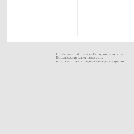
http://concurrent.tomsk.ru Все права защищены.
Использование материалов сайта
возможно только с разрешения администрации.