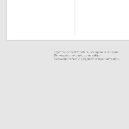
http://concurrent.tomsk.ru Все права защищены.
Использование материалов сайта
возможно только с разрешения администрации.