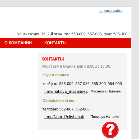
карта сайта
Ул. Киевская, 76, 2-й этаж. тел 558-009, 557-086, факс 585-300.
О КОМПАНИИ
КОНТАКТЫ
КОНТАКТЫ
Работаем в будние дни с 8.00 до 17.00.
Отдел продаж
тел/факс 558-009, 557-086, 585-300, 584-005
t.me/natalya_masanova
Масанова Наталья
Сервисный отдел
тел/факс 562-807, 562-808
t.me/Nata_Polishchuk
Полищук Наталия