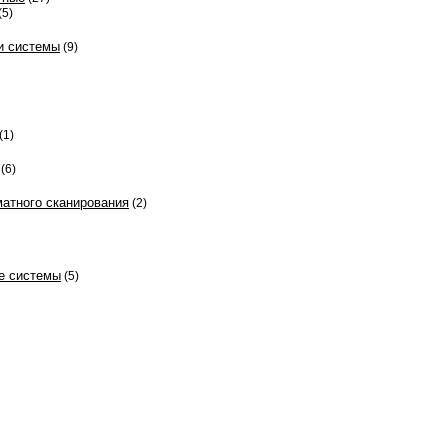
(5)
и системы
(9)
(1)
(6)
атного сканирования
(2)
е системы
(5)