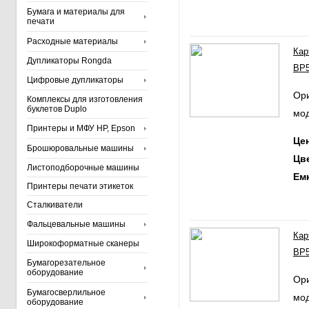
Бумага и материалы для
печати
Расходные материалы
Кар
Дупликаторы Rongda
BP5
Цифровые дупликаторы
Ори
Комплексы для изготовления
буклетов Duplo
мо
Принтеры и МФУ HP, Epson
Ц
Брошюровальные машины
Цв
Листоподборочные машины
Ем
Принтеры печати этикеток
Сталкиватели
Фальцевальные машины
Кар
Широкоформатные сканеры
BP5
Бумагорезательное
оборудование
Ори
Бумагосверлильное
мо
оборудование