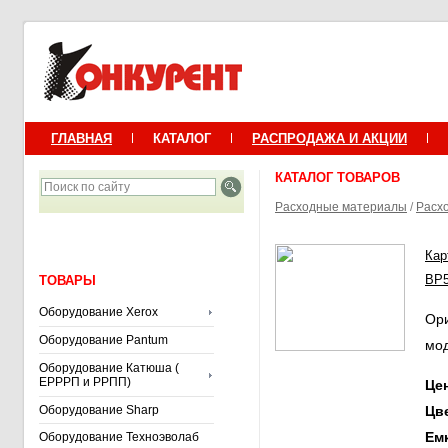
ГЛАВНАЯ
КАТАЛОГ
РАСПРОДАЖА И АКЦИИ
КАТАЛОГ ТОВАРОВ
Расходные материалы
/
Расх
Кар
BP5
ТОВАРЫ
Оборудование Xerox
Ори
Оборудование Pantum
мо
Оборудование Катюша (
ЕРРРП и РРПП)
Ц
Оборудование Sharp
Цв
Ем
Оборудование Техноэволаб