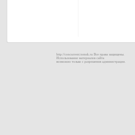
http://concurrent.tomsk.ru Все права защищены.
Использование материалов сайта
возможно только с разрешения администрации.