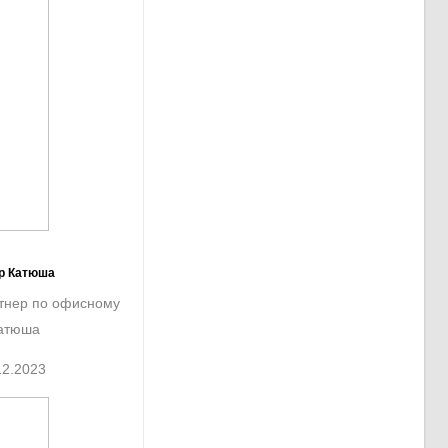
ер Катюша
ртнер по офисному
Катюша
12.2023