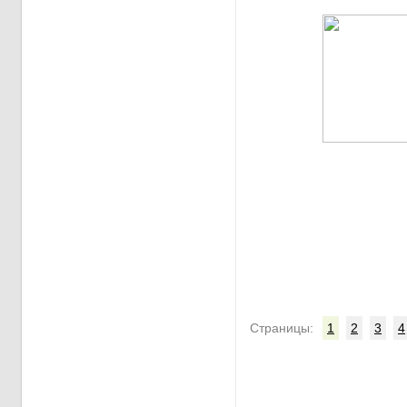
Cтраницы:
1
2
3
4