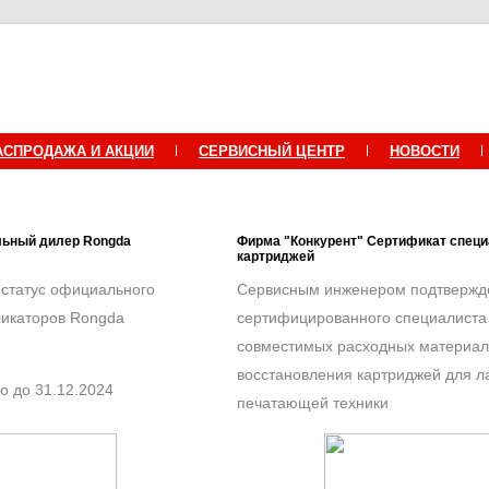
АСПРОДАЖА И АКЦИИ
СЕРВИСНЫЙ ЦЕНТР
НОВОСТИ
льный дилер Rongda
Фирма "Конкурент" Сертификат специ
картриджей
 статус официального
Сервисным инженером подтверждё
ликаторов Rongda
сертифицированного специалиста
совместимых расходных материало
восстановления картриджей для л
о до 31.12.2024
печатающей техники