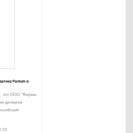
артнер Pantum в
 , что ООО "Фирмы
ым дилером
Российской
3.23