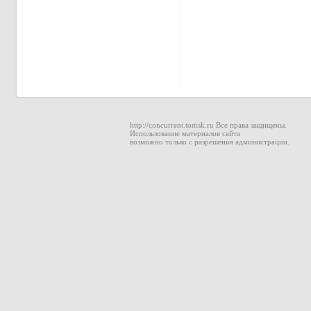
http://concurrent.tomsk.ru Все права защищены.
Использование материалов сайта
возможно только с разрешения администрации.