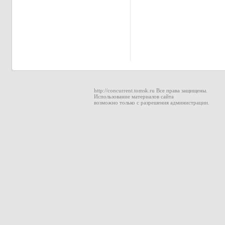
http://concurrent.tomsk.ru Все права защищены.
Использование материалов сайта
возможно только с разрешения администрации.