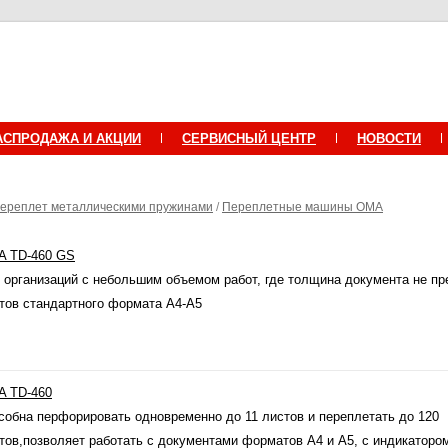
АСПРОДАЖА И АКЦИИ
СЕРВИСНЫЙ ЦЕНТР
НОВОСТИ
ереплет металлическими пружинами
/
Переплетные машины OMA
 TD-460 GS
 организаций с небольшим объемом работ, где толщина документа не п
тов стандартного формата А4-А5
 TD-460
собна перфорировать одновременно до 11 листов и переплетать до 120
тов,позволяет работать с документами форматов А4 и А5, с индикаторо