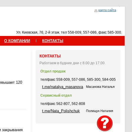
карта сайта
Ул. Киевская, 76, 2-й этаж. тел 558-009, 557-086, факс 585-300.
О КОМПАНИИ
КОНТАКТЫ
КОНТАКТЫ
Работаем в будние дни с 8.00 до 17.00.
Отдел продаж
тел/факс 558-009, 557-086, 585-300, 584-005
ревышает 120
t.me/natalya_masanova
Масанова Наталья
Сервисный отдел
тел/факс 562-807, 562-808
t.me/Nata_Polishchuk
Полищук Наталия
м закрывания