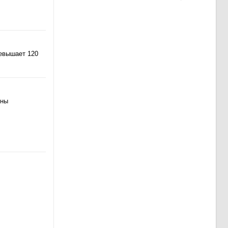
ревышает 120
ины