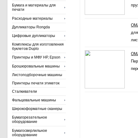
пру
Бумага и материалы для
печати
Расходные материалы
OMA
Дупликаторы Rongda
для
Цифровые дупликаторы
лис
Комплексы для изготовления
буклетов Duplo
OMA
Принтеры и МФУ HP, Epson
Пер
Брошюровальные машины
пер
Листоподборочные машины
Принтеры печати этикеток
Сталкиватели
Фальцевальные машины
Широкоформатные сканеры
Бумагорезательное
оборудование
Бумагосверлильное
оборудование