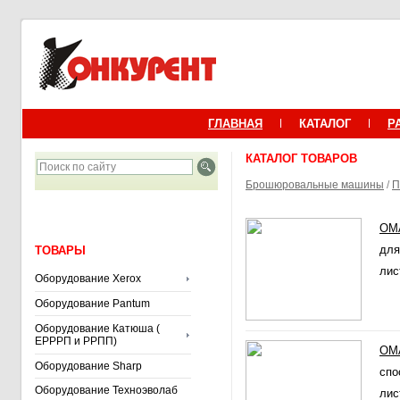
ГЛАВНАЯ
КАТАЛОГ
Р
КАТАЛОГ ТОВАРОВ
Брошюровальные машины
/
П
OMA
для
ТОВАРЫ
лис
Оборудование Xerox
Оборудование Pantum
Оборудование Катюша (
ЕРРРП и РРПП)
OMA
Оборудование Sharp
спо
Оборудование Техноэволаб
лис