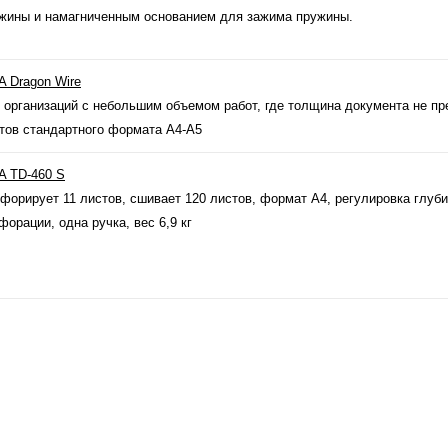
жины и намагниченным основанием для зажима пружины.
 Dragon Wire
 организаций с небольшим объемом работ, где толщина документа не п
тов стандартного формата А4-А5
 TD-460 S
форирует 11 листов, сшивает 120 листов, формат А4, регулировка глуб
форации, одна ручка, вес 6,9 кг