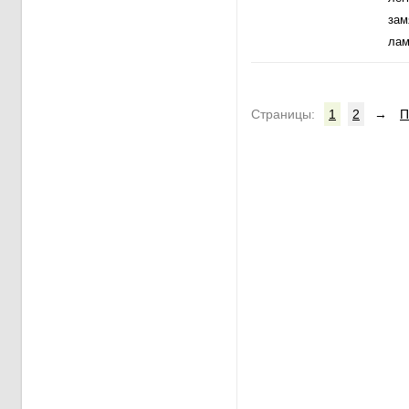
зам
лам
Cтраницы:
1
2
→
П