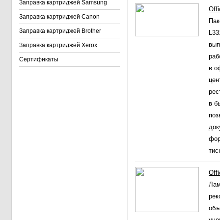
Заправка картриджей Samsung
Off
Заправка картриджей Canon
Пак
Заправка картриджей Brother
L33
вып
Заправка картриджей Xerox
раб
Сертификаты
в о
цен
рес
в б
поз
док
фор
тис
Off
Лам
рек
объ
уче