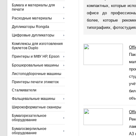
Бумага и материалы для
компактных, которые исп
печати
офисе до профессион
Расходные материалы
более, которые рекоме
Дупликаторы Rongda
типографиях, фотостудиях
Цифровые дупликаторы
Комплексы для изготовления
Off
буклетов Duplo
Пак
Принтеры и МФУ HP, Epson
мал
Брошюровальные машины
про
Листоподборочные машины
сту
Принтеры печати этикеток
учё
Сталкиватели
бил
объ
Фальцевальные машины
Широкоформатные сканеры
Off
Бумагорезательное
Рек
оборудование
лам
Бумагосверлильное
оборудование
А3 