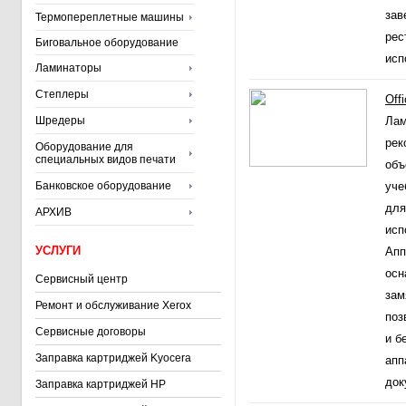
зав
Термопереплетные машины
рес
Биговальное оборудование
исп
Ламинаторы
Степлеры
Off
Шредеры
Лам
рек
Оборудование для
специальных видов печати
объ
Банковское оборудование
уче
для
АРХИВ
исп
УСЛУГИ
Апп
осн
Сервисный центр
зам
Ремонт и обслуживание Xerox
поз
Сервисные договоры
и б
Заправка картриджей Kyocera
апп
док
Заправка картриджей HP