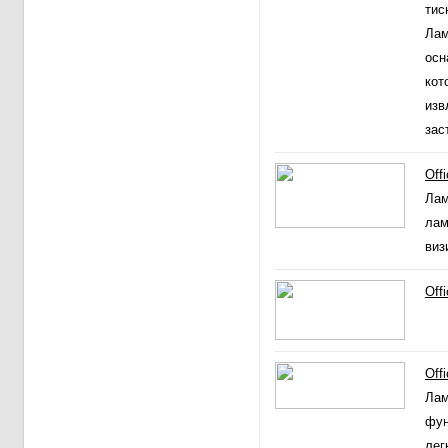
тис
Лам
осн
кот
изв
зас
Off
Лам
лам
виз
Off
Off
Лам
фун
лег