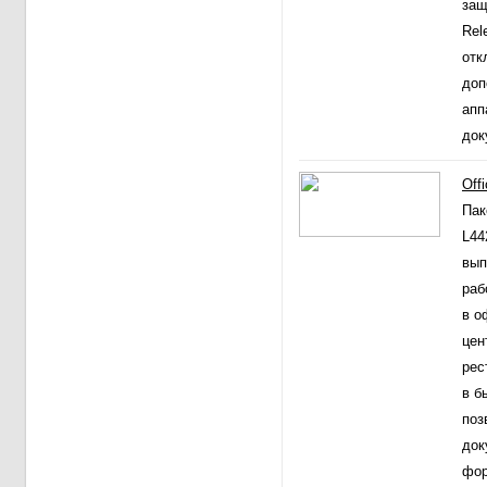
защ
Rel
отк
доп
апп
док
Off
Пак
L44
вып
раб
в о
цен
рес
в б
поз
док
фор