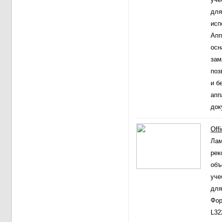
для
исп
Апп
осн
зам
поз
и б
апп
док
Off
Лам
рек
объ
уче
для
Фор
L32